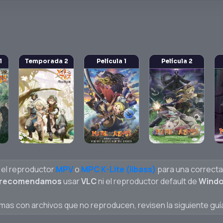
1
Temporada 2
Película 1
Película 2
 el reproductor
MPV
o
MPC K-Lite (libass)
para una correcta 
 recomendamos
usar
VLC
ni el reproductor default de
Wind
emas con archivos que no reproducen, revisen la siguiente guí