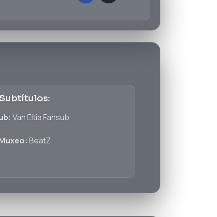
Subtítulos:
ub:
Van Eltia Fansub
Muxeo:
BeatZ