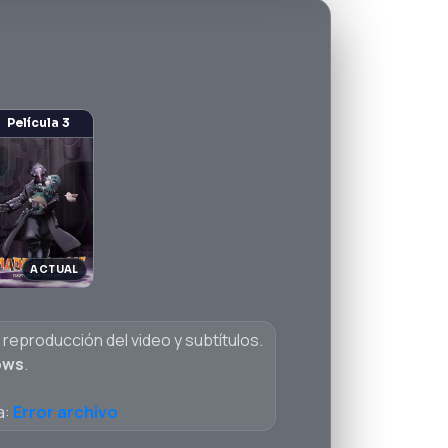
Película 3
reproducción del video y subtítulos.
ows
.
a:
Error archivo