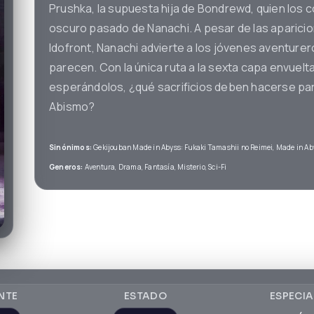
Prushka, la supuesta hija de Bondrewd, quien los 
oscuro pasado de Nanachi. A pesar de las aparicio
Idofront, Nanachi advierte a los jóvenes aventure
parecen. Con la única ruta a la sexta capa envuelt
esperándolos, ¿qué sacrificios deben hacerse para 
Abismo?
Sinónimos:
Gekijouban Made in Abyss: Fukaki Tamashii no Reimei, Made in Ab
Generos:
Aventura, Drama, Fantasía, Misterio, Sci-Fi
NTE
ESTADO
ESPECIA