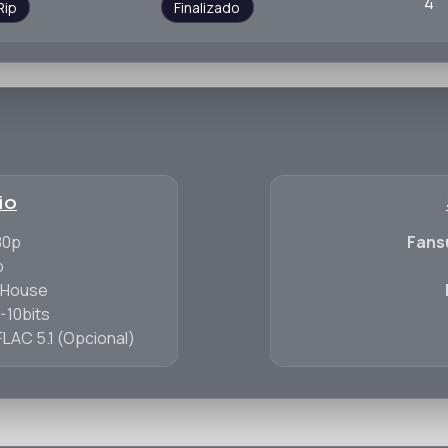
4
Rip
Finalizado
io
80p
Fans
p
iHouse
10bits
FLAC 5.1 (Opcional)